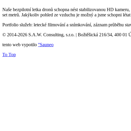
Naše bezpilotní letka dronů schopna nést stabilizovanou HD kameru,
set metrů. Jakýkoliv pohled ze vzduchu je možný a jsme schopni létat i
Portfolio služeb: letecké filmování a snímkování, záznam průběhu sta
© 2014-2026 S.A.W. Consulting, s.r.o. | Božtěšická 216/34, 400 01 
tento web vypotilo
°Sauneo
To Top