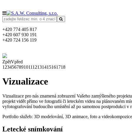
+420 774 405 817
+420 607 930 191
+420 724 156 119
Zpět
Vpřed
1
2
3
4
5
6
7
8
9
10
11
12
13
14
15
16
17
18
Vizualizace
Vizualizace pro nás znamená zobrazení Vašeho zamýšleného projektu
projekt vidět přímo ve fotografii či leteckém videu na plánovaném mí
vyfotografování budoucího umístění až po samotnou postprodukci v r
Portfolio služeb: 3D modelování, 3D animace, foto a videokompozice
Letecké snímkování