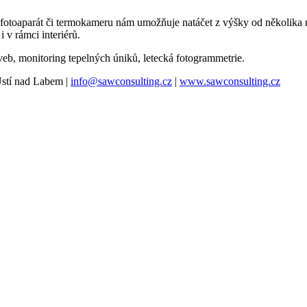
 fotoaparát či termokameru nám umožňuje natáčet z výšky od několika 
 v rámci interiérů.
veb, monitoring tepelných úniků, letecká fotogrammetrie.
Ústí nad Labem |
info@sawconsulting.cz
|
www.sawconsulting.cz