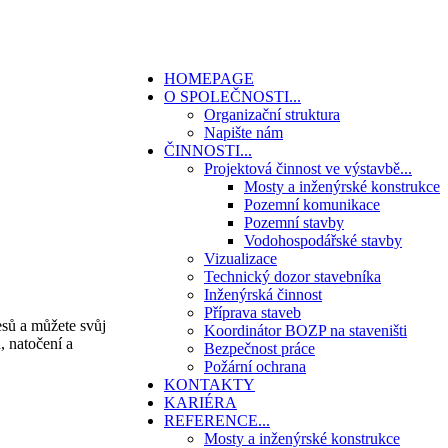
HOMEPAGE
O SPOLEČNOSTI
...
Organizační struktura
Napište nám
ČINNOSTI
...
Projektová činnost ve výstavbě
...
Mosty a inženýrské konstrukce
Pozemní komunikace
Pozemní stavby
Vodohospodářské stavby
Vizualizace
Technický dozor stavebníka
Inženýrská činnost
Příprava staveb
sů a můžete svůj
Koordinátor BOZP na staveništi
, natočení a
Bezpečnost práce
Požární ochrana
KONTAKTY
KARIÉRA
REFERENCE
...
Mosty a inženýrské konstrukce