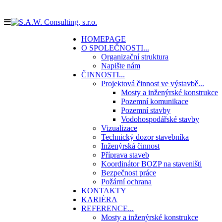
HOMEPAGE
O SPOLEČNOSTI
...
Organizační struktura
Napište nám
ČINNOSTI
...
Projektová činnost ve výstavbě
...
Mosty a inženýrské konstrukce
Pozemní komunikace
Pozemní stavby
Vodohospodářské stavby
Vizualizace
Technický dozor stavebníka
Inženýrská činnost
Příprava staveb
Koordinátor BOZP na staveništi
Bezpečnost práce
Požární ochrana
KONTAKTY
KARIÉRA
REFERENCE
...
Mosty a inženýrské konstrukce