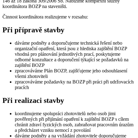
Zpět
Vpřed
1
2
3
4
5
6
7
8
9
10
11
12
13
14
15
16
17
18
Koordinátor BOZP na
staveništi
Jsme osoby odborně způsobilé pro provádění činností v souladu s §
146 až 18 zákona 309/2006 Sb. Nabízíme komplexní služby
koordinátora BOZP na staveništi.