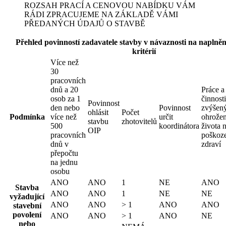
bezpečného provádění prací
spolupracujeme při stanovení času potřebného k bezpečnému
provádění jednotlivých prací nebo činností
sledujeme provádění prací na staveništi se BOZP, upozorňuje
na zjištěné nedostatky a požadujeme bez zbytečného odkladu
zjednání nápravy
kontrolujeme zabezpečení obvodu staveniště, včetně vstupu a
vjezdu na staveniště s cílem zamezit vstup nepovolaným
fyzickým osobám
spolupracujeme se zástupci zaměstnanců pro oblast BOZP a s
příslušnými odborovými organizacemi, popřípadě s fyzickou
osobou provádějící technický dozor stavebníka
zúčastňuje se kontrolní prohlídky stavby, k níž jsme přizváni
stavebním úřadem
navrhujeme termíny kontrolních dnů k dodržování plánu za
účasti zhotovitelů nebo osob jimi pověřených a organizuje
jejich konání
sledujeme, zda zhotovitelé dodržují plán BOZP a
projednáváme s nimi přijetí opatření a termíny k nápravě
zjištěných nedostatků
provádíme zápisy o zjištěných nedostatcích v BOZP na
staveništi, na které zhotovitele upozorňujeme
ROZSAH PRACÍ A CENOVOU NABÍDKU VÁM
RÁDI ZPRACUJEME NA ZÁKLADĚ VÁMI