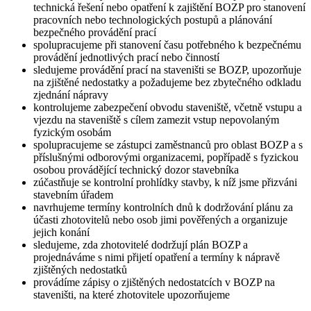
Činnost koordinátora realizujeme v rozsahu:
Při přípravě stavby
dáváme podněty a doporučujeme technická řešení nebo
organizační opatření, která jsou z hlediska zajištění BOZP
vhodná pro plánování jednotlivých prací, poskytujeme
odborné konzultace a doporučení týkající se požadavků na
zajištění BOZP
zpracováváme Plán BOZP, zajišťujeme jeho odsouhlasení
všemi zhotoviteli
zpracováváme požadavky na BOZP při práci při udržovacích
pracích
Při realizaci stavby
koordinujeme spolupráci zhotovitelů nebo osob jimi
pověřených při přijímání opatření k zajištění BOZP s cílem
chránit zdraví fyzických osob, zabraňovat pracovním úrazům
a předcházet vzniku nemocí z povolání
dáváme podněty a na vyžádání zhotovitele doporučujeme
technická řešení nebo opatření k zajištění BOZP pro stanovení
pracovních nebo technologických postupů a plánování