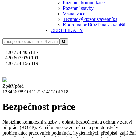
Pozemní komunikace
Pozemní stavby
Vizualizace
Technický dozor stavebníka
Koordinátor BOZP na staveništi
CERTIFIKÁTY
+420 774 405 817
+420 607 930 191
+420 724 156 119
Zpět
Vpřed
1
2
3
4
5
6
7
8
9
10
11
12
13
14
15
16
17
18
Bezpečnost práce
Nabízíme komplexní služby v oblasti bezpečnosti a ochrany zdraví
při práci (BOZP). Zaměřujeme se zejména na poradenství v
problematice pracovních podmínek, hygienických předpisů, zajištění